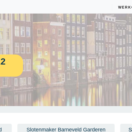
WERK
12
d
Slotenmaker Barneveld Garderen
S