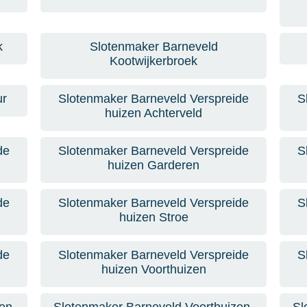
k
Slotenmaker Barneveld
Kootwijkerbroek
ur
Slotenmaker Barneveld Verspreide
S
huizen Achterveld
de
Slotenmaker Barneveld Verspreide
S
huizen Garderen
de
Slotenmaker Barneveld Verspreide
S
huizen Stroe
de
Slotenmaker Barneveld Verspreide
S
huizen Voorthuizen