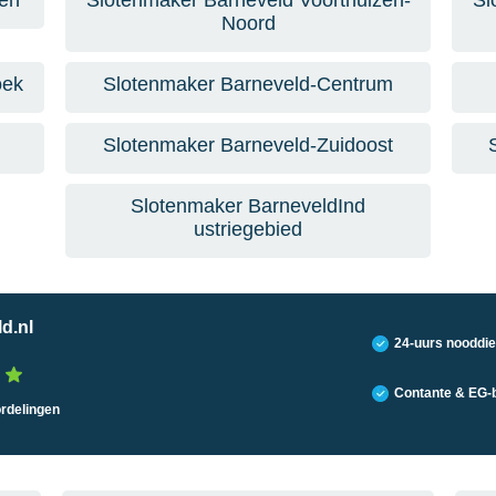
zen
Slotenmaker Barneveld Voorthuizen-
Sl
Noord
oek
Slotenmaker Barneveld-Centrum
Slotenmaker Barneveld-Zuidoost
Slotenmaker BarneveldInd
ustriegebied
d.nl
24-uurs nooddie
Contante & EG-b
ordelingen