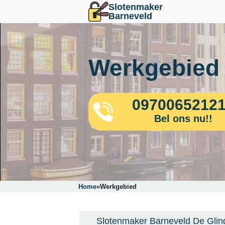
Slotenmaker
Barneveld
Werkgebied
0970065212
Bel ons nu!!
Home
»
Werkgebied
Slotenmaker Barneveld De Glin